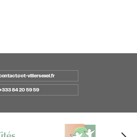
contact@ot-villersexel.fr
+333 84 20 59 59