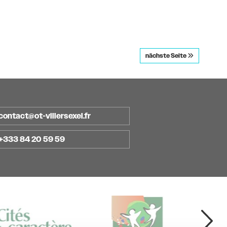
nächste Seite
contact@ot-villersexel.fr
+333 84 20 59 59