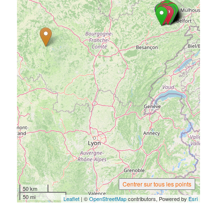
Centrer sur tous les points
50 km
50 mi
Leaflet
| ©
OpenStreetMap
contributors, Powered by
Esri