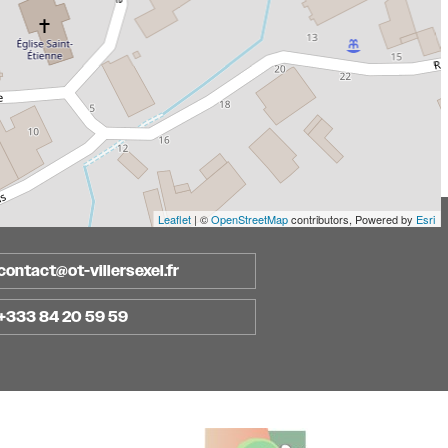
Leaflet
| ©
OpenStreetMap
contributors, Powered by
Esri
contact@ot-villersexel.fr
+333 84 20 59 59