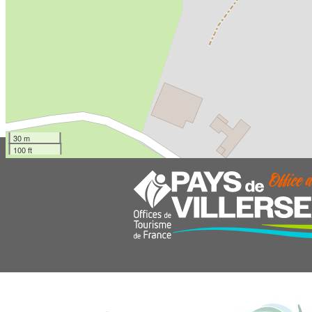
30 m
100 ft