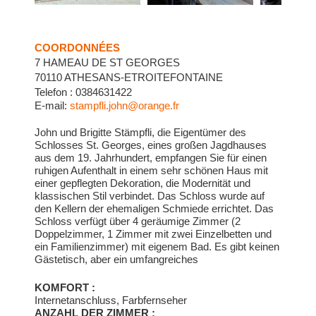
COORDONNÉES
7 HAMEAU DE ST GEORGES
70110 ATHESANS-ETROITEFONTAINE
Telefon : 0384631422
E-mail:
stampfli.john@orange.fr
John und Brigitte Stämpfli, die Eigentümer des
Schlosses St. Georges, eines großen Jagdhauses
aus dem 19. Jahrhundert, empfangen Sie für einen
ruhigen Aufenthalt in einem sehr schönen Haus mit
einer gepflegten Dekoration, die Modernität und
klassischen Stil verbindet. Das Schloss wurde auf
den Kellern der ehemaligen Schmiede errichtet. Das
Schloss verfügt über 4 geräumige Zimmer (2
Doppelzimmer, 1 Zimmer mit zwei Einzelbetten und
ein Familienzimmer) mit eigenem Bad. Es gibt keinen
Gästetisch, aber ein umfangreiches
Frühstücksangebot. Bibliothek, großes Wohnzimmer,
alte, renovierte Kamine in allen Räumen des
KOMFORT :
Erdgeschosses. TV und WiFi in allen Zimmern.
Internetanschluss, Farbfernseher
TARIFE: Familienzimmer für 4 Personen: 150€.
ANZAHL DER ZIMMER :