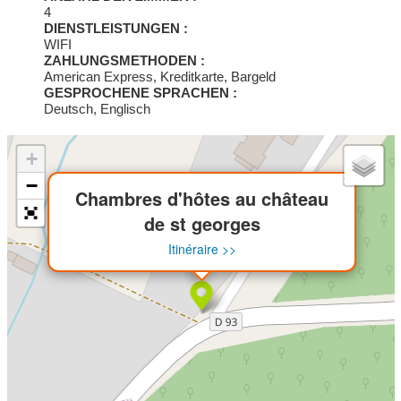
Doppelzimmer: 80€. Frühstück: 90€
4
DIENSTLEISTUNGEN :
WIFI
ZAHLUNGSMETHODEN :
American Express, Kreditkarte, Bargeld
GESPROCHENE SPRACHEN :
Deutsch, Englisch
+
×
−
Chambres d'hôtes au château
de st georges
Itinéraire >>