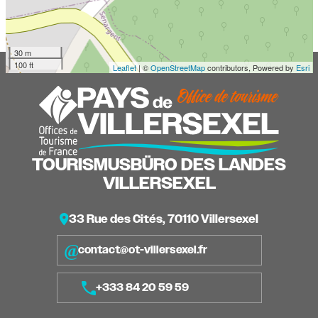
30 m
100 ft
Leaflet
| ©
OpenStreetMap
contributors, Powered by
Esri
TOURISMUSBÜRO DES LANDES
VILLERSEXEL
33 Rue des Cités, 70110 Villersexel
contact@ot-villersexel.fr
+333 84 20 59 59