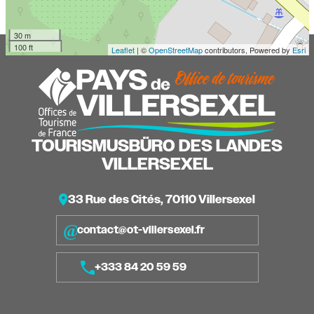
30 m
100 ft
Leaflet
| ©
OpenStreetMap
contributors, Powered by
Esri
TOURISMUSBÜRO DES LANDES
VILLERSEXEL
33 Rue des Cités, 70110 Villersexel
contact@ot-villersexel.fr
+333 84 20 59 59