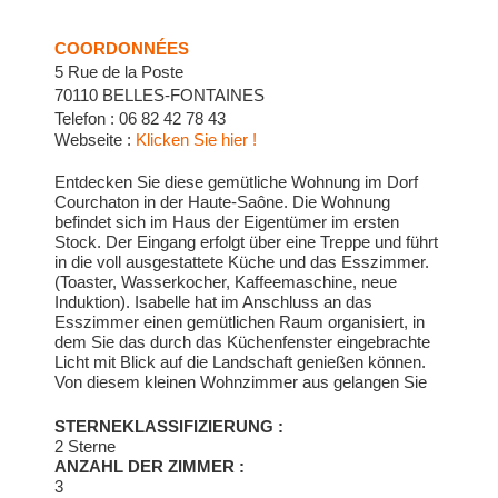
COORDONNÉES
5 Rue de la Poste
70110 BELLES-FONTAINES
Telefon : 06 82 42 78 43
Webseite :
Klicken Sie hier !
Entdecken Sie diese gemütliche Wohnung im Dorf
Courchaton in der Haute-Saône. Die Wohnung
befindet sich im Haus der Eigentümer im ersten
Stock. Der Eingang erfolgt über eine Treppe und führt
in die voll ausgestattete Küche und das Esszimmer.
(Toaster, Wasserkocher, Kaffeemaschine, neue
Induktion). Isabelle hat im Anschluss an das
Esszimmer einen gemütlichen Raum organisiert, in
dem Sie das durch das Küchenfenster eingebrachte
Licht mit Blick auf die Landschaft genießen können.
Von diesem kleinen Wohnzimmer aus gelangen Sie
zu den unabhängigen Sanitäranlagen, die aus einem
Badezimmer und einem separaten WC bestehen. Die
STERNEKLASSIFIZIERUNG :
Schlafplätze befinden sich im zweiten Stock. Der
2 Sterne
Zugang erfolgt über eine Treppe, die in das
ANZAHL DER ZIMMER :
Wohnzimmer der Wohnung führt. Ideal für Momente
3