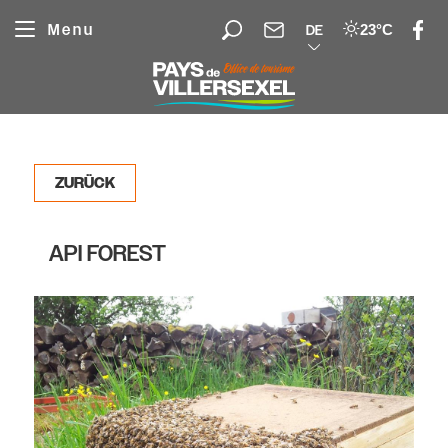
Cookie-Einstellungen
Menu
23°C
DE
ZURÜCK
API FOREST