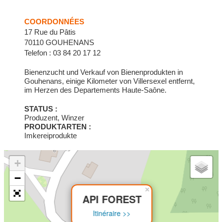
COORDONNÉES
17 Rue du Pâtis
70110 GOUHENANS
Telefon : 03 84 20 17 12
Bienenzucht und Verkauf von Bienenprodukten in
Gouhenans, einige Kilometer von Villersexel entfernt,
im Herzen des Departements Haute-Saône.
STATUS :
Produzent, Winzer
PRODUKTARTEN :
Imkereiprodukte
+
−
×
API FOREST
Itinéraire >>