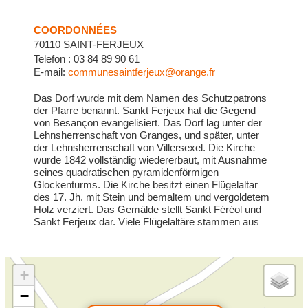
COORDONNÉES
70110 SAINT-FERJEUX
Telefon : 03 84 89 90 61
E-mail:
communesaintferjeux@orange.fr
Das Dorf wurde mit dem Namen des Schutzpatrons
der Pfarre benannt. Sankt Ferjeux hat die Gegend
von Besançon evangelisiert. Das Dorf lag unter der
Lehnsherrenschaft von Granges, und später, unter
der Lehnsherrenschaft von Villersexel. Die Kirche
wurde 1842 vollständig wiedererbaut, mit Ausnahme
seines quadratischen pyramidenförmigen
Glockenturms. Die Kirche besitzt einen Flügelaltar
des 17. Jh. mit Stein und bemaltem und vergoldetem
Holz verziert. Das Gemälde stellt Sankt Féréol und
Sankt Ferjeux dar. Viele Flügelaltäre stammen aus
dem 17. und 18. Jh. Sie sollten der Ausbreitung des
protestantischen Glaubens entgegen wirken.
+
−