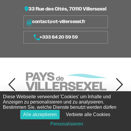
33 Rue des Cités, 70110 Villersexel
contact@ot-villersexel.fr
+333 84 20 59 59
Diese Webseite verwendet 'Cookies' um Inhalte und
Anzeigen zu personalisieren und zu analysieren.
Bestimmen Sie, welche Dienste benutzt werden dürfen
Alle akzeptieren
Verbiete alle Cookies
Copyright ©2026 - OT Villersexel - Tous droits réservés -
Réalisation
Torop.Net
- Site mis à jour avec
WSB
-
Mentions
Personalisieren
légales
-
Plan du site